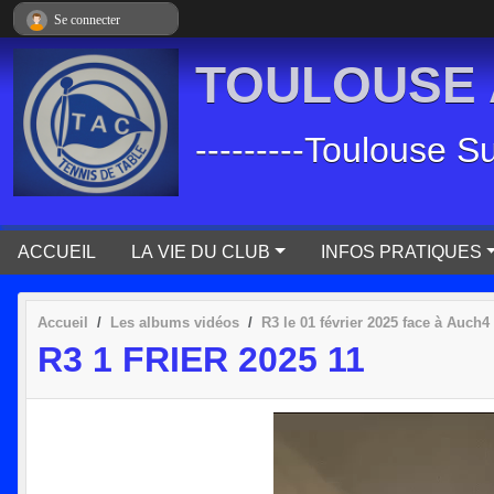
Panneau de gestion des cookies
Se connecter
TOULOUSE A
---------Toulouse S
ACCUEIL
LA VIE DU CLUB
INFOS PRATIQUES
Accueil
Les albums vidéos
R3 le 01 février 2025 face à Auch4
R3 1 FRIER 2025 11