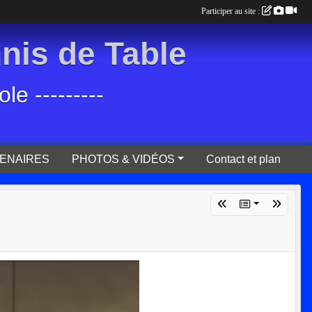
Participer au site :
is de Table
e ---------
ENAIRES
PHOTOS & VIDÉOS
Contact et plan