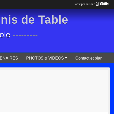
Participer au site :
is de Table
e ---------
ENAIRES
PHOTOS & VIDÉOS
Contact et plan