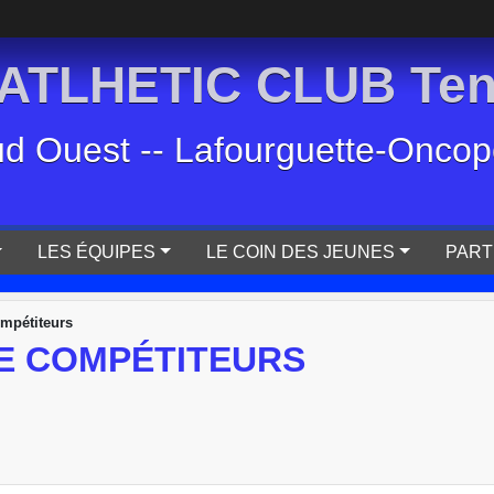
TLHETIC CLUB Tenn
ud Ouest -- Lafourguette-Oncopol
LES ÉQUIPES
LE COIN DES JEUNES
PART
ompétiteurs
E COMPÉTITEURS