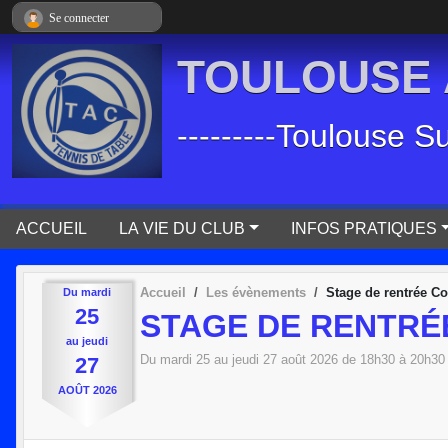
Panneau de gestion des cookies
Se connecter
TOULOUSE A
---------Toulouse S
ACCUEIL
LA VIE DU CLUB
INFOS PRATIQUES
Accueil
Les évènements
Stage de rentrée C
Du
mardi
25
STAGE DE RENTRÉ
au
jeudi
Du
mardi
25
au
jeudi
27
août
2026
de 18h30 à 20h30
27
AOÛT
2026