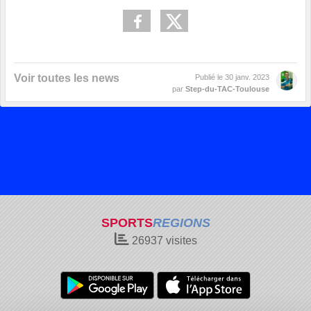
Voir toutes les news
Publié le
30 janv. 2023
par
Step-du-TAC-Toulouse
SPORTS
REGIONS
26937
visites