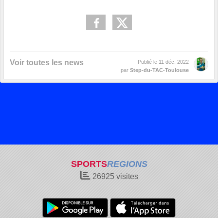
Voir toutes les news
Publié le
11 déc. 2022
par
Step-du-TAC-Toulouse
SPORTS
REGIONS
26925
visites