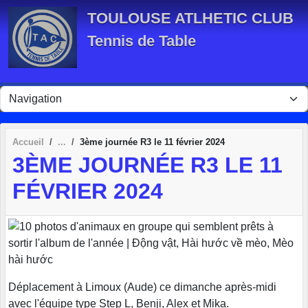
Panneau de gestion des cookies
TOULOUSE ATLHETIC CLUB
Tennis de Table
Accueil
3ème journée R3 le 11 février 2024
3ÈME JOURNÉE R3 LE 11
FÉVRIER 2024
Déplacement à Limoux (Aude) ce dimanche après-midi
avec l'équipe type Step L, Benji, Alex et Mika.