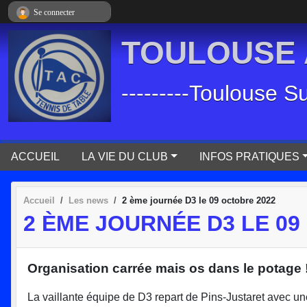
Panneau de gestion des cookies
Se connecter
TOULOUSE A
---------Toulouse S
ACCUEIL
LA VIE DU CLUB
INFOS PRATIQUES
Accueil
Les news
2 ème journée D3 le 09 octobre 2022
2 ÈME JOURNÉE D3 LE 09
Organisation carrée mais os dans le potage !!
La vaillante équipe de D3 repart de Pins-Justaret avec 