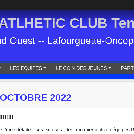
TLHETIC CLUB Tenn
ud Ouest -- Lafourguette-Oncopol
LES ÉQUIPES
LE COIN DES JEUNES
PART
 OCTOBRE 2022
!!!!!!
une 2ème défaite... ses excuses : des remaniements en équipes 