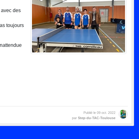
s avec des
as toujours
inattendue
Publié le
09 oct. 2022
par
Step-du-TAC-Toulouse