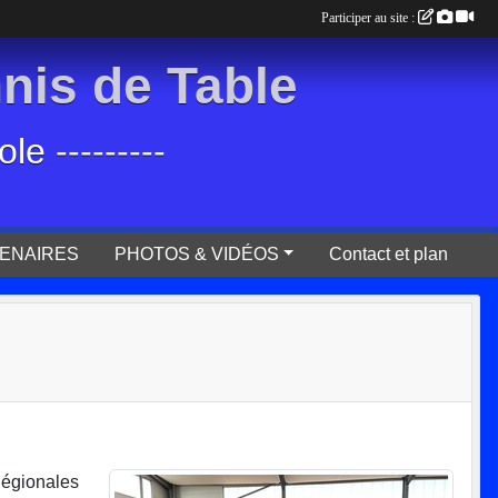
Participer au site :
is de Table
e ---------
ENAIRES
PHOTOS & VIDÉOS
Contact et plan
Régionales