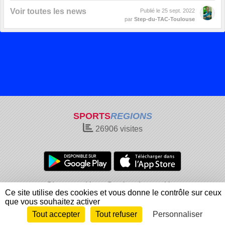
Voir toutes les news
Publié le
25 sept. 2022
par
Step-du-TAC-Toulouse
SPORTS
REGIONS
26906
visites
Charte cookies
Gestion des cookies
Ce site utilise des cookies et vous donne le contrôle sur ceux
Informations légales
Signaler un contenu inapproprié
que vous souhaitez activer
Tout accepter
Tout refuser
Personnaliser
Envie de participer ?
Connexion